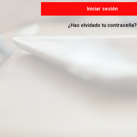
Iniciar sesión
¿Has olvidado tu contraseña?